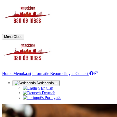
Menu
Close
(huidige)
Home
Menukaart
Informatie
Beoordelingen
Contact
Nederlands
English
Deutsch
Português