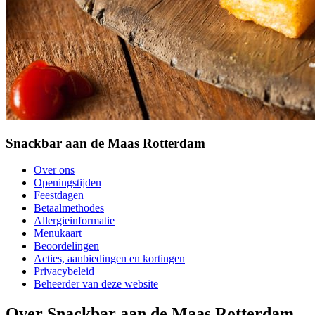
Snackbar aan de Maas Rotterdam
Over ons
Openingstijden
Feestdagen
Betaalmethodes
Allergieinformatie
Menukaart
Beoordelingen
Acties, aanbiedingen en kortingen
Privacybeleid
Beheerder van deze website
Over Snackbar aan de Maas Rotterdam