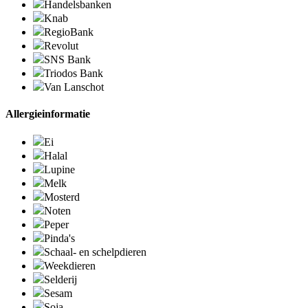
Handelsbanken
Knab
RegioBank
Revolut
SNS Bank
Triodos Bank
Van Lanschot
Allergieinformatie
Ei
Halal
Lupine
Melk
Mosterd
Noten
Peper
Pinda's
Schaal- en schelpdieren
Weekdieren
Selderij
Sesam
Soja