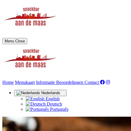
Menu
Close
(huidige)
Home
Menukaart
Informatie
Beoordelingen
Contact
Nederlands
English
Deutsch
Português