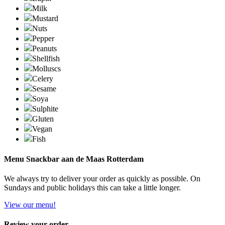
Milk
Mustard
Nuts
Pepper
Peanuts
Shellfish
Molluscs
Celery
Sesame
Soya
Sulphite
Gluten
Vegan
Fish
Menu Snackbar aan de Maas Rotterdam
We always try to deliver your order as quickly as possible. On
Sundays and public holidays this can take a little longer.
View our menu!
Review your order