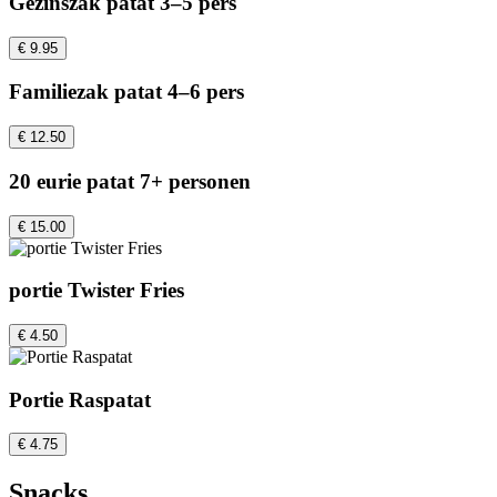
Gezinszak patat 3–5 pers
€ 9.95
Familiezak patat 4–6 pers
€ 12.50
20 eurie patat 7+ personen
€ 15.00
portie Twister Fries
€ 4.50
Portie Raspatat
€ 4.75
Snacks