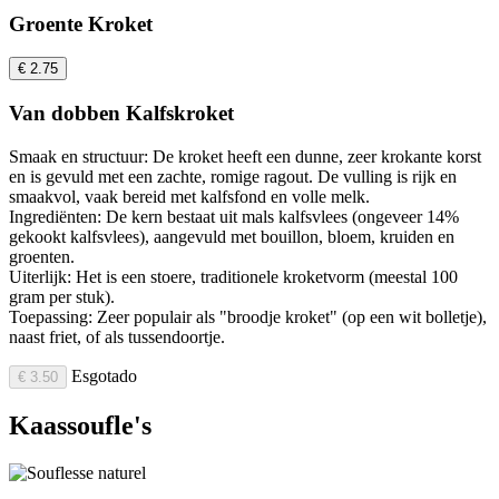
Groente Kroket
€ 2.75
Van dobben Kalfskroket
Smaak en structuur: De kroket heeft een dunne, zeer krokante korst
en is gevuld met een zachte, romige ragout. De vulling is rijk en
smaakvol, vaak bereid met kalfsfond en volle melk.
Ingrediënten: De kern bestaat uit mals kalfsvlees (ongeveer 14%
gekookt kalfsvlees), aangevuld met bouillon, bloem, kruiden en
groenten.
Uiterlijk: Het is een stoere, traditionele kroketvorm (meestal 100
gram per stuk).
Toepassing: Zeer populair als "broodje kroket" (op een wit bolletje),
naast friet, of als tussendoortje.
Esgotado
€ 3.50
Kaassoufle's