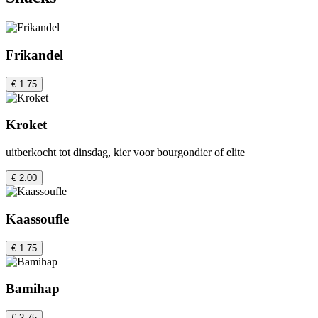
Frikandel
€ 1.75
Kroket
uitberkocht tot dinsdag, kier voor bourgondier of elite
€ 2.00
Kaassoufle
€ 1.75
Bamihap
€ 2.75