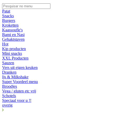
Patat
Snacks
Burgers
Kroketten
Kaassoufle's
Bami en Nasi
Gehaktstaven
Hot
Kip producten
Mini snacks
XXL Producten
Sauzen
Vers uit eigen keuken
Dranken
Ijs & Milkshake
Super Voordeel menu
Broodjes
Vega / gluten etc vrij
Schotels
Speciaal voor u !!
overig