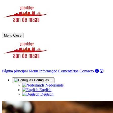
Menu
Close
(actual)
Página principal
Menu
Informação
Comentários
Contacto
Português
Nederlands
English
Deutsch