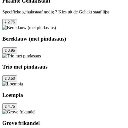
Pikante Gehaktstaaf
Specifieke gehaktstaaf nodig ? Kies uit de Gehakt staaf lijst
€ 2.75
Bereklauw (met pindasaus)
€ 3.95
Trio met pindasaus
€ 3.50
Loempia
€ 4.75
Grove frikandel