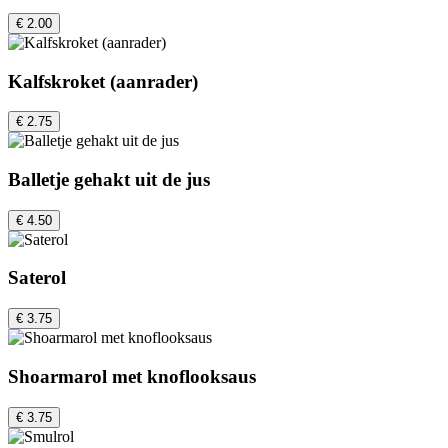
€ 2.00
Kalfskroket (aanrader)
€ 2.75
Balletje gehakt uit de jus
€ 4.50
Saterol
€ 3.75
Shoarmarol met knoflooksaus
€ 3.75